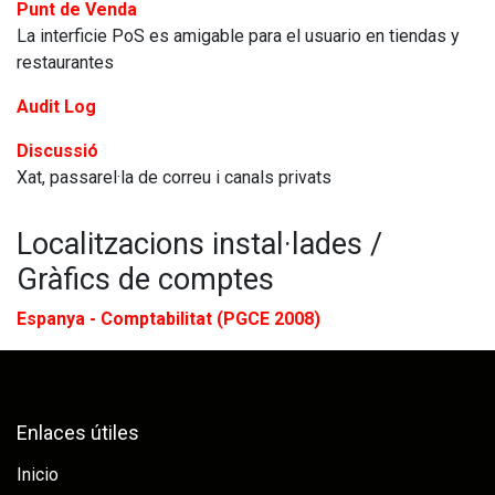
Punt de Venda
La interficie PoS es amigable para el usuario en tiendas y
restaurantes
Audit Log
Discussió
Xat, passarel·la de correu i canals privats
Localitzacions instal·lades /
Gràfics de comptes
Espanya - Comptabilitat (PGCE 2008)
Enlaces útiles
Inicio